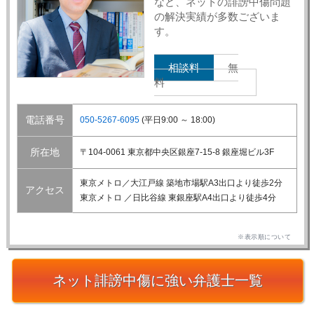
など、ネットの誹謗中傷問題
の解決実績が多数ございま
す。
相談料
無
料
電話番号
050-5267-6095
(平日9:00 ～ 18:00)
所在地
〒104-0061 東京都中央区銀座7-15-8 銀座堀ビル3F
東京メトロ／大江戸線 築地市場駅A3出口より徒歩2分
アクセス
東京メトロ ／日比谷線 東銀座駅A4出口より徒歩4分
※表示順について
ネット誹謗中傷に強い弁護士一覧