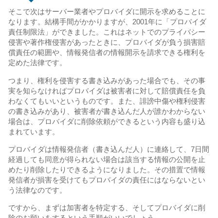
そこで次はサーバー業者やプロバイダに開示を求めることに
なります。結構手間がかかりますが、2001年に「プロバイダ
責任制限法」ができました。これはネットでのプライバシー
侵害や著作権侵害があったときに、プロバイダが負う損害賠
償責任の範囲や、情報発信者の情報開示を請求できる権利を
定めた法律です。
つまり、権利を侵害する書き込みがあった場合でも、その事
実を知らなければプロバイダは被害者に対して賠償責任を負
わなくてもいいというものです。また、誹謗中傷や権利侵害
の書き込みがあり、被害者が書き込んだ人が誰かわからない
場合は、プロバイダに削除依頼ができるという内容も盛り込
まれています。
プロバイダは情報発信者（書き込んだ人）に連絡して、7日間
経過しても同意が得られない場合は該当する情報の公開を止
めたり削除したりできるようになりました。その措置で情報
発信者が損害を受けてもプロバイダの責任にはならないとい
う法律なのです。
ですから、まずは加害者を特定する、そしてプロバイダに削
除のお願いをするという手順がいいでしょう。