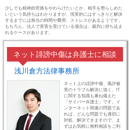
少しでも精神的苦痛をやわらげたいとか、相手を懲らしめた
いという気持ちはわかりますが、現実的にはすっきりと解決
するまでには相当の時間や費用、ストレスがあるようです。
もちろん、法人で実害を受けている場合は、裁判に持ち込ま
れるケースがあります。
ネット誹謗中傷は弁護士に相談
浅川倉方法律事務所
ネット上の誹謗中傷、風評被
害のトラブル解決に強く、IT
に関する知識も兼ね備えた
「サイバー弁護士」です。イ
ンターネット関連の問題であ
れば、どんな問題でも適切に
対処、解決できますので、ま
ずはお気軽に無料相談をご利