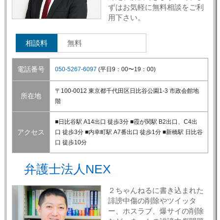
ずはお気軽に無料相談をご利
用下さい。
相談料
無料
電話番号
050-5267-6097
(平日9：00〜19：00)
〒100-0012 東京都千代田区日比谷公園1-3 市政会館地
所在地
階
■日比谷駅 A14出口 徒歩3分 ■霞が関駅 B2出口、C4出
アクセス
口 徒歩3分 ■内幸町駅 A7番出口 徒歩1分 ■新橋駅 日比谷
口 徒歩10分
弁護士法人NEX
２ちゃんねるに書き込まれた
誹謗中傷の削除やツイッタ
ー、ホスラブ、爆サイの削除