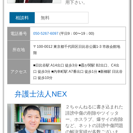
用下さい。
相談料
無料
電話番号
050-5267-6097
(平日9：00〜19：00)
〒100-0012 東京都千代田区日比谷公園1-3 市政会館地
所在地
階
■日比谷駅 A14出口 徒歩3分 ■霞が関駅 B2出口、C4出
アクセス
口 徒歩3分 ■内幸町駅 A7番出口 徒歩1分 ■新橋駅 日比谷
口 徒歩10分
弁護士法人NEX
２ちゃんねるに書き込まれた
誹謗中傷の削除やツイッタ
ー、ホスラブ、爆サイの削除
など、ネットの誹謗中傷問題
の解決実績が多数ございま