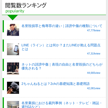
名誉毀損罪と侮辱罪の違い｜誹謗中傷の種類について
47,779view
LINE（ライン）とは何か？またLINEが抱える問題点
とは
47,319view
ネットの誹謗中傷｜表現の自由と名誉毀損のどちらが
優先される？
44,665view
2ちゃんねるとは？2chの基礎知識と基礎用語
42,081view
名誉棄損における裁判事例（ネット・テレビ・雑誌・
週刊誌など）