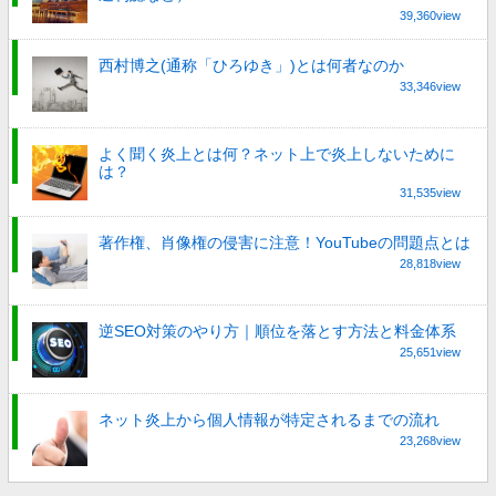
39,360view
西村博之(通称「ひろゆき」)とは何者なのか
33,346view
よく聞く炎上とは何？ネット上で炎上しないために
は？
31,535view
著作権、肖像権の侵害に注意！YouTubeの問題点とは
28,818view
逆SEO対策のやり方｜順位を落とす方法と料金体系
25,651view
ネット炎上から個人情報が特定されるまでの流れ
23,268view