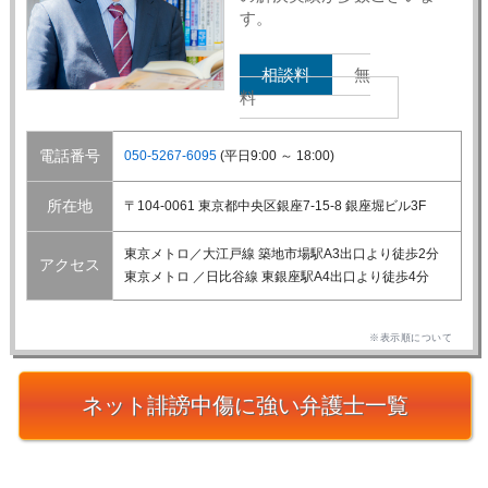
す。
相談料
無
料
電話番号
050-5267-6095
(平日9:00 ～ 18:00)
所在地
〒104-0061 東京都中央区銀座7-15-8 銀座堀ビル3F
東京メトロ／大江戸線 築地市場駅A3出口より徒歩2分
アクセス
東京メトロ ／日比谷線 東銀座駅A4出口より徒歩4分
※表示順について
ネット誹謗中傷に強い弁護士一覧